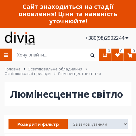
Сайт знаходиться на стадії
оновлення! Ціни та наявність
уточнюйте!
+380(98)2902244
0
0
0
Головна
Освітлювальне обладнання
Освітлювальні прилади
Люмінесцентне світло
Люмінесцентне світло
Розкрити фільтр