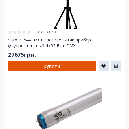
Код:
3170
Visio PL5-4DMX Осветительный прибор
флуоресцентный 4х55 Вт с DMX
27675грн.
Купити