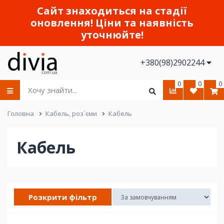
Сайт знаходиться на стадії
оновлення! Ціни та наявність
уточнюйте!
+380(98)2902244
0
0
0
Головна
Кабель, роз`єми
Кабель
Кабель
Розкрити фільтр