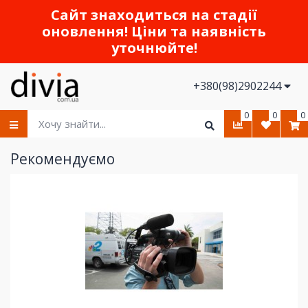
Сайт знаходиться на стадії
оновлення! Ціни та наявність
уточнюйте!
+380(98)2902244
0
0
0
Рекомендуємо