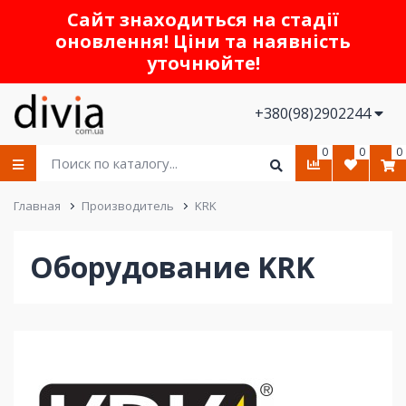
Сайт знаходиться на стадії
оновлення! Ціни та наявність
уточнюйте!
+380(98)2902244
0
0
0
Главная
Производитель
KRK
Оборудование KRK