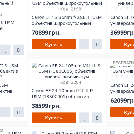
Код:
2198
3
Canon EF 16-35mm f/2.8L III USM
Canon EF 1
 II USM
объектив широкоугольный
универсал
й
70899грн.
36999гр
Купить
Куп
БЕСПЛАТН
3
Код:
2204
 USM
Canon EF 2
Canon EF 24-105mm f/4L II IS
ектив
универсал
USM (1380C005) объектив
62099гр
универсальный, зум
38599грн.
Куп
Купить
КА