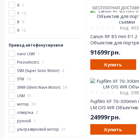
6
1
БЕСПЛАТНАЯ ДОСТАВ
7
10
8
9
Код:
403
9
12
Canon RF 85 mm f/1.2
Объектив для портр
Привод автофокусировки
съемки
91699грн.
nano USM
1
Piezoelectric
1
Купить
SSM (Super Sonic Motor)
4
STM
16
SWM (Silent Wave Motor)
24
Код:
398
USM
51
Fujifilm XF 70-300mm 
мотор
26
LM OIS WR Объектив
отвёртка
2
24999грн.
ручной
1
Купить
ультразвуковой мотор
21