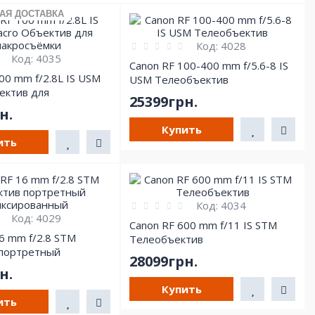
АЯ ДОСТАВКА
Код:
4028
Код:
4035
Canon RF 100-400 mm f/5.6-8 IS
00 mm f/2.8L IS USM
USM Телеобъектив
ектив для
25399грн.
ки
н.
Купить
ить
Код:
4034
Код:
4029
Canon RF 600 mm f/11 IS STM
6 mm f/2.8 STM
Телеобъектив
портретный
28099грн.
анный
н.
Купить
ить