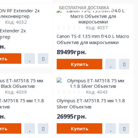
БЕСПЛАТНАЯ ДОСТАВКА
Код:
4032
Код:
4037
Extender 2x
Canon TS-E 135 mm f/4.0 L Macro
ртер
Объектив для макросъемки
н.
89499грн.
ить
Купить
Код:
4039
Код:
4043
T-M7518 75 мм 1:1.8
Olympus ET-M7518 75 мм 1:1.8
ектив
Silver Объектив
н.
26995грн.
ить
Купить