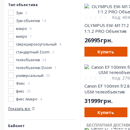
Тип объектива
Зум
3
Код:
404
Зум объектив
14
OLYMPUS EW-M1712
макро
6
1:1.2 PRO Объектив
микро
1
26995грн.
сверхширокоугольный
4
Купить
стандартный Zoom
2
телеобъектив
34
телеобъектив /Zoom
1
универсальный
30
Код:
276
Фикс
4
Canon EF 100mm f/2.8
фикс
USM телеобъектив
35
фикс /макро
4
31999грн.
Показать все
Купить
БЕСПЛАТНАЯ ДОСТАВ
Байонет