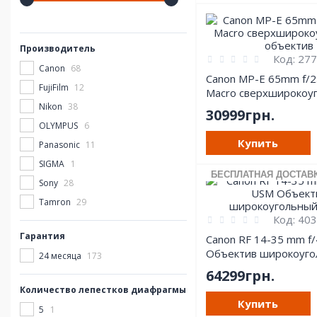
Производитель
Код:
277
Canon
68
Canon MP-E 65mm f/2.
FujiFilm
12
Macro cверхширокоу
объектив
Nikon
38
30999грн.
OLYMPUS
6
Купить
Panasonic
11
SIGMA
1
БЕСПЛАТНАЯ ДОСТАВ
Sony
28
Tamron
29
Код:
403
Гарантия
Canon RF 14-35 mm f/
Объектив широкоуго
24 месяца
173
zoom
64299грн.
Количество лепестков диафрагмы
Купить
5
1