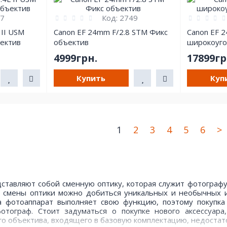
7
Код:
2749
 II USM
Canon EF 24mm F/2.8 STM Фикс
Canon EF 2
ектив
объектив
широкоуго
4999грн.
17899гр
Купить
Куп
1
2
3
4
5
6
>
тавляют собой сменную оптику, которая служит фотографу 
 смены оптики можно добиться уникальных и необычных 
 фотоаппарат выполняет свою функцию, поэтому покупка
отограф. Стоит задуматься о покупке нового аксессуара
го объектива, входящего в базовую комплектацию, недостат