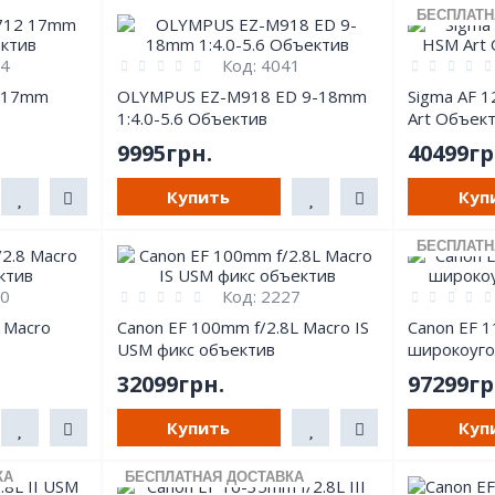
БЕСПЛАТН
4
Код:
4041
 17mm
OLYMPUS EZ-M918 ED 9-18mm
Sigma AF 
1:4.0-5.6 Объектив
Art Объект
9995грн.
40499гр
Купить
Куп
БЕСПЛАТН
0
Код:
2227
 Macro
Canon EF 100mm f/2.8L Macro IS
Canon EF 
USM фикс объектив
широкоуго
32099грн.
97299гр
Купить
Куп
КА
БЕСПЛАТНАЯ ДОСТАВКА