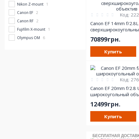
Nikon Z-mount
1
Canon EF
2
Код:
222
Canon RF
2
Canon EF 14mm f/2.8L
сверхширокоугольны
Fujifilm X-mount
1
объектив
Olympus OM
70899грн.
6
Купить
Код:
276
Canon EF 20mm f/2.8
широкоугольный объ
12499грн.
Купить
БЕСПЛАТНАЯ ДОСТАВ