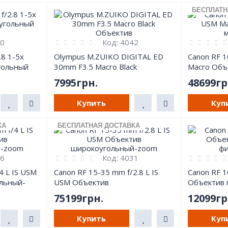
БЕСПЛАТН
0
Код:
4042
8 1-5x
Olympus M.ZUIKO DIGITAL ED
Canon RF 1
гольный
30mm F3.5 Macro Black
Macro Объ
Объектив
макросъём
7995грн.
48699гр
Купить
Куп
КА
БЕСПЛАТНАЯ ДОСТАВКА
6
Код:
4031
4 L IS USM
Canon RF 15-35 mm f/2.8 L IS
Canon RF 1
льный-
USM Объектив
Объектив 
широкоугольный-zoom
фиксиров
75199грн.
12099гр
Купить
Куп