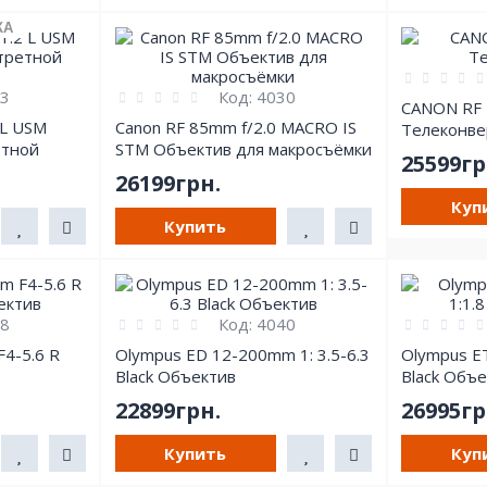
КА
3
Код:
4030
CANON RF 
 L USM
Canon RF 85mm f/2.0 MACRO IS
Телеконве
етной
STM Объектив для макросъёмки
25599гр
26199грн.
Куп
Купить
8
Код:
4040
F4-5.6 R
Olympus ED 12-200mm 1: 3.5-6.3
Olympus E
Black Объектив
Black Объ
22899грн.
26995гр
Купить
Куп