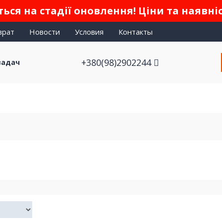
ься на стадії оновлення! Ціни та наявні
врат
Новости
Условия
Контакты
+380(98)2902244
задач