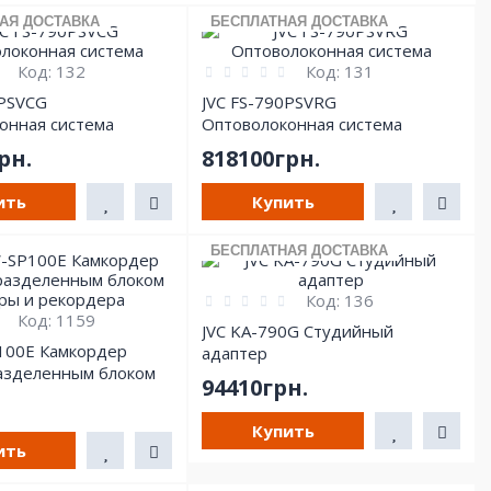
АЯ ДОСТАВКА
БЕСПЛАТНАЯ ДОСТАВКА
Код:
132
Код:
131
0PSVCG
JVC FS-790PSVRG
онная система
Оптоволоконная система
рн.
818100грн.
ить
Купить
БЕСПЛАТНАЯ ДОСТАВКА
Код:
136
Код:
1159
JVC KA-790G Студийный
100E Камкордер
адаптер
азделенным блоком
94410грн.
рекордера
Купить
ить