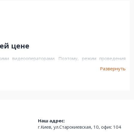
ей цене
кими видеооператорами. Поэтому, режим проведения
спользования нескольких камер возникает при съемках
Развернуть
амерные системы применяют для съемок: в студиях, на
, что видеоматериалы не записываются на портативный
 студийная камера соединяется с базовой станцией. Для
идеомикшеры
и различные интерфейсы (многожильный,
ь студийные камерные системы в divia.com.ua.
Наш адрес:
г.Киев, ул.Старокиевская, 10, офис 104