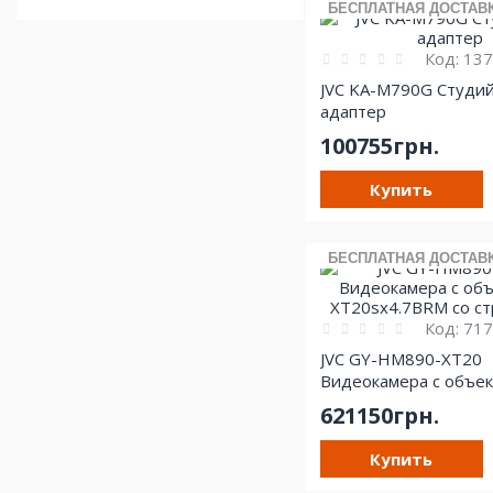
БЕСПЛАТНАЯ ДОСТАВ
Код:
137
JVC KA-M790G Cтуди
адаптер
100755грн.
Купить
БЕСПЛАТНАЯ ДОСТАВ
Код:
717
JVC GY-HM890-XT20
Видеокамера с объе
XT20sx4.7BRM со ст
621150грн.
Купить