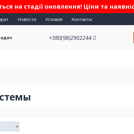
ься на стадії оновлення! Ціни та наявні
врат
Новости
Условия
Контакты
+380(98)2902244
задач
истемы