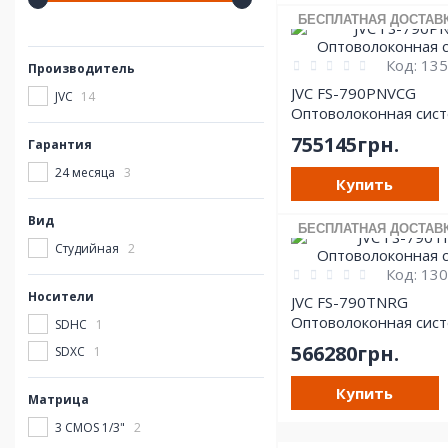
БЕСПЛАТНАЯ ДОСТАВ
Код:
135
Производитель
JVC FS-790PNVCG
JVC
14
Оптоволоконная сис
755145грн.
Гарантия
24 месяца
3
Купить
Вид
БЕСПЛАТНАЯ ДОСТАВ
Студийная
2
Код:
130
Носители
JVC FS-790TNRG
Оптоволоконная сис
SDHC
1
566280грн.
SDXC
1
Купить
Матрица
3 CMOS 1/3"
2