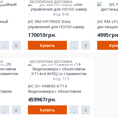
КА
БЕСПЛАТНАЯ ДОСТАВКА
Код:
846
йный
JVC RM-HP790DE Блок
JVC RM-LP
управления для HD/SD-камер
дистанцио
170010грн.
4995грн
Купить
Куп
КА
БЕСПЛАТНАЯ ДОСТАВКА
Код:
715
JVC GY-HM890-KT14
ктивом
Видеокамера с объективом
римингом
KT14x4.4KRSJ со стримингом
459967грн.
Купить