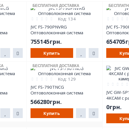
КА
БЕСПЛАТНАЯ ДОСТАВКА
БЕСПЛАТН
Код:
134
JVC FS-790PNVRG
JVC FS-79
тема
Оптоволоконная система
Оптоволок
755145грн.
654705г
Купить
Куп
КА
БЕСПЛАТНАЯ ДОСТАВКА
Код:
129
JVC FS-790TNСG
JVC GW-SP
тема
Оптоволоконная система
4KCAM с р
566280грн.
камеры и 
0грн.
Купить
Куп