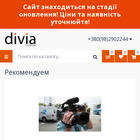
Сайт знаходиться на стадії
оновлення! Ціни та наявність
уточнюйте!
+380(98)2902244
0
0
0
Рекомендуем