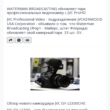
WATERMAN BROADCASTING обновляет парк
профессиональных видеокамер с JVC ProHD
JVC Professional Video - подразделение JVCKENWOOD
USA Corporation - объявило о том, что Waterman
Broadcasting (Форт - Майерс, штат Флорида)
обновляет свой ​​камерный парк 33 шт. GY..
Обзор нового камкордера JVC GY-LS300CHE
JVC GY-LS300 - новый камкордер от японской