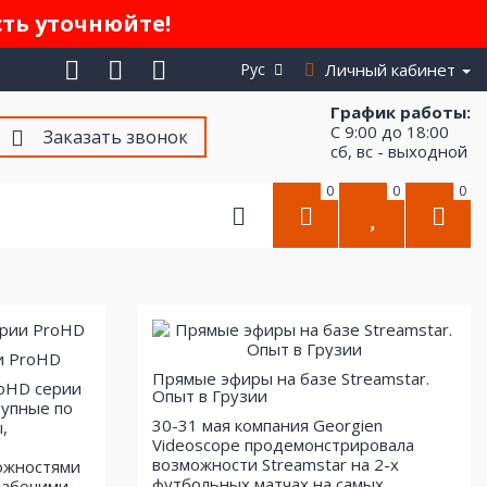
сть уточнюйте!
Рус
Личный кабинет
График работы:
С 9:00 до 18:00
Заказать звонок
сб, вс - выходной
0
0
0
и ProHD
Прямые эфиры на базе Streamstar.
roHD серии
Опыт в Грузии
тупные по
30-31 мая компания Georgien
,
Videoscope продемонстрировала
возможности Streamstar на 2-х
ожностями
футбольных матчах на самых
рабочими