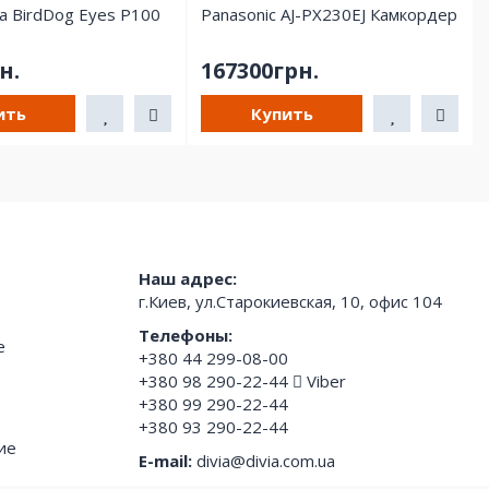
а BirdDog Eyes P100
Panasonic AJ-PX230EJ Камкордер
н.
167300грн.
ить
Купить
Наш адрес:
г.Киев, ул.Старокиевская, 10, офис 104
Телефоны:
е
+380 44 299-08-00
+380 98 290-22-44
Viber
+380 99 290-22-44
+380 93 290-22-44
ие
E-mail:
divia@divia.com.ua