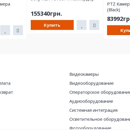
амера
PTZ Камер
(Black)
155340грн.
83992гр
Купить
Куп
Видеокамеры
плата
Видеооборудование
озврат
Операторское оборудовани
Аудиооборудование
Системная интеграция
Осветительное оборудован
Фотооборудование