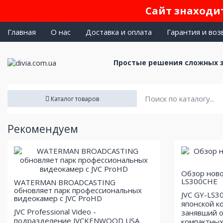
Сайт знаходит
Главная
О нас
Доставка и оплата
Гарантия и воз
Простые решения сложных 
Каталог товаров
Рекомендуем
Обзор ново
LS300CHE
WATERMAN BROADCASTING
обновляет парк профессиональных
JVC GY-LS3
видеокамер с JVC ProHD
японской к
JVC Professional Video -
занявший о
подразделение JVCKENWOOD USA
компактных