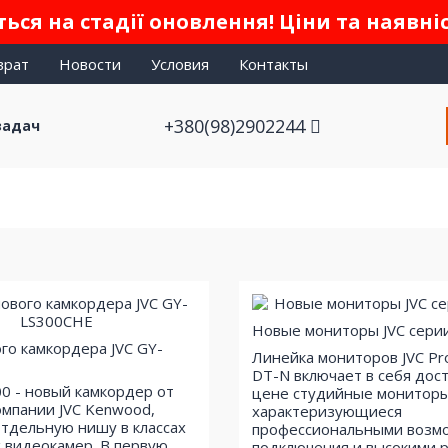
ься на стадії оновлення! Ціни та наявні
врат
Новости
Условия
Контакты
+380(98)2902244
задач
Новые мониторы JVC сери
го камкордера JVC GY-
Линейка мониторов JVC P
DT-N включает в себя дос
00 - новый камкордер от
цене студийные мониторы
омпании JVC Kenwood,
характеризующиеся
тдельную нишу в классах
профессиональными возм
 видеокамер. В первую
подключения и высокими 