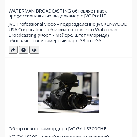
WATERMAN BROADCASTING обновляет парк
профессиональных видеокамер с JVC ProHD
JVC Professional Video - подразделение JVCKENWOOD
USA Corporation - объявило о том, что Waterman
Broadcasting (Форт - Майерс, штат Флорида)
обновляет свой ​​камерный парк 33 шт. GY..
Обзор нового камкордера JVC GY-LS300CHE
JVC GY-LS300 - новый камкордер от японской