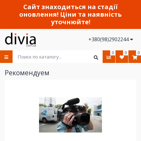
Сайт знаходиться на стадії
оновлення! Ціни та наявність
уточнюйте!
+380(98)2902244
0
0
0
Рекомендуем