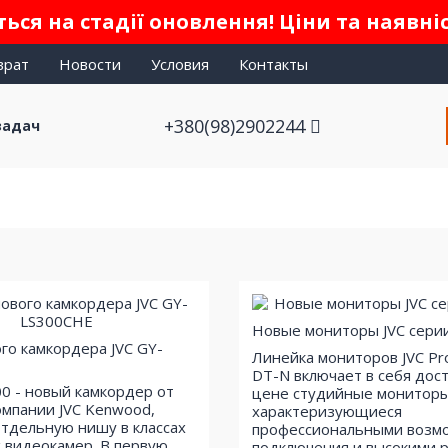
ься на стадії оновлення! Ціни та наявні
врат
Новости
Условия
Контакты
+380(98)2902244
задач
Новые мониторы JVC сери
го камкордера JVC GY-
Линейка мониторов JVC P
DT-N включает в себя дос
00 - новый камкордер от
цене студийные мониторы
омпании JVC Kenwood,
характеризующиеся
тдельную нишу в классах
профессиональными возм
 видеокамер. В первую
подключения и высокими 