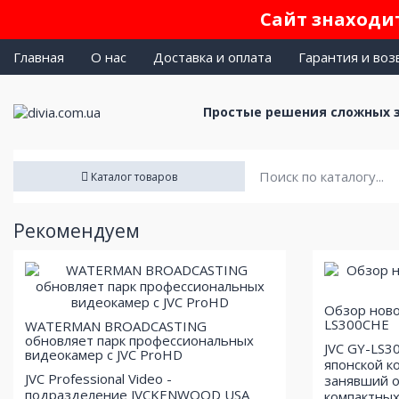
Сайт знаходит
Главная
О нас
Доставка и оплата
Гарантия и воз
Простые решения сложных 
Каталог товаров
Рекомендуем
Обзор ново
LS300CHE
WATERMAN BROADCASTING
обновляет парк профессиональных
JVC GY-LS3
видеокамер с JVC ProHD
японской к
JVC Professional Video -
занявший о
подразделение JVCKENWOOD USA
компактных