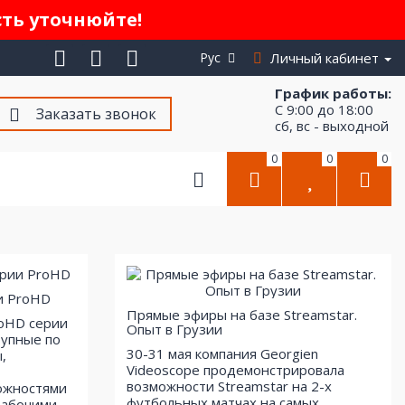
сть уточнюйте!
Рус
Личный кабинет
График работы:
С 9:00 до 18:00
Заказать звонок
сб, вс - выходной
0
0
0
и ProHD
Прямые эфиры на базе Streamstar.
roHD серии
Опыт в Грузии
тупные по
30-31 мая компания Georgien
,
Videoscope продемонстрировала
возможности Streamstar на 2-х
ожностями
футбольных матчах на самых
рабочими