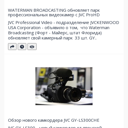
WATERMAN BROADCASTING обновляет парк
профессиональных видеокамер с JVC ProHD
JVC Professional Video - подразделение JVCKENWOOD
USA Corporation - объявило о том, что Waterman
Broadcasting (Форт - Майерс, штат Флорида)
обновляет свой ​​камерный парк 33 шт. GY..
Обзор нового камкордера JVC GY-LS300CHE
JVC GY-LS300 - новый камкордер от японской