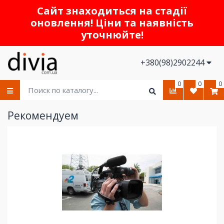
Сайт знаходиться на стадії
оновлення! Ціни та наявність
уточнюйте!
+380(98)2902244
0
0
0
Рекомендуем