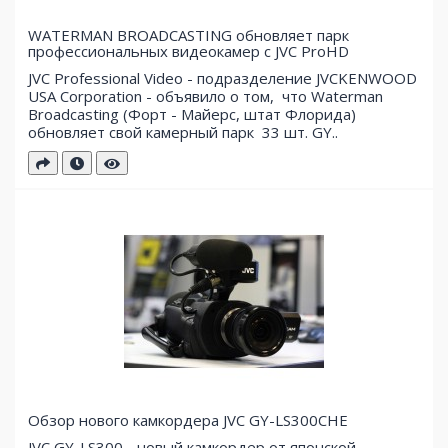
WATERMAN BROADCASTING обновляет парк
профессиональных видеокамер с JVC ProHD
JVC Professional Video - подразделение JVCKENWOOD
USA Corporation - объявило о том, что Waterman
Broadcasting (Форт - Майерс, штат Флорида)
обновляет свой ​​камерный парк 33 шт. GY..
Обзор нового камкордера JVC GY-LS300CHE
JVC GY-LS300 - новый камкордер от японской