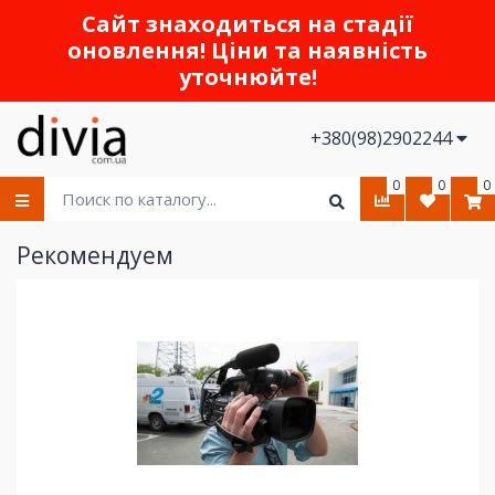
Сайт знаходиться на стадії
оновлення! Ціни та наявність
уточнюйте!
+380(98)2902244
0
0
0
Рекомендуем