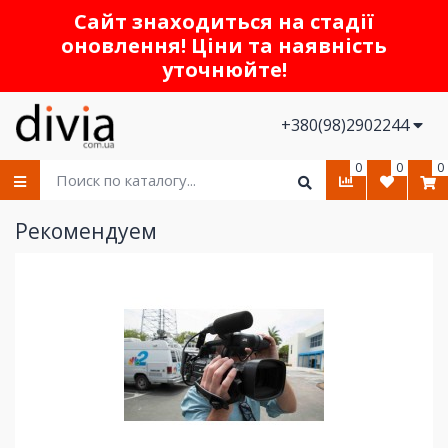
Сайт знаходиться на стадії
оновлення! Ціни та наявність
уточнюйте!
+380(98)2902244
0
0
0
Рекомендуем