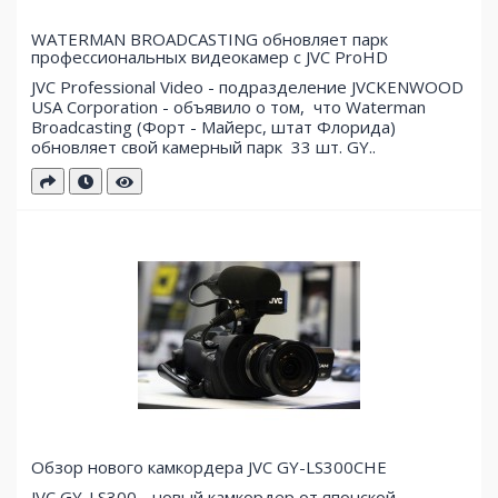
WATERMAN BROADCASTING обновляет парк
профессиональных видеокамер с JVC ProHD
JVC Professional Video - подразделение JVCKENWOOD
USA Corporation - объявило о том, что Waterman
Broadcasting (Форт - Майерс, штат Флорида)
обновляет свой ​​камерный парк 33 шт. GY..
Обзор нового камкордера JVC GY-LS300CHE
JVC GY-LS300 - новый камкордер от японской