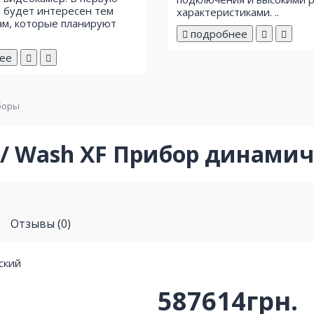
 будет интересен тем
характеристиками. ..
м, которые планируют
подробнее
ее
боры
/ Wash XF Прибор динами
Отзывы (0)
587614грн.