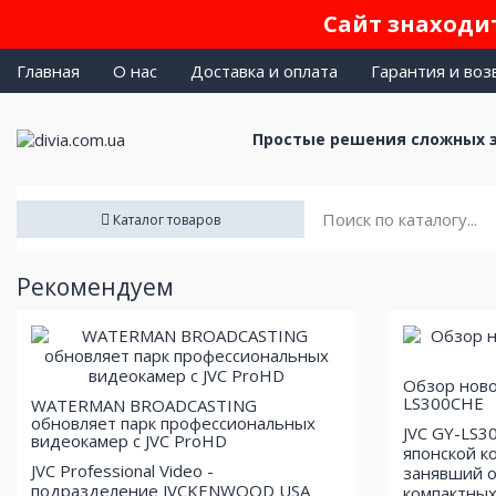
Сайт знаходит
Главная
О нас
Доставка и оплата
Гарантия и воз
Простые решения сложных 
Каталог товаров
Рекомендуем
Обзор ново
LS300CHE
WATERMAN BROADCASTING
обновляет парк профессиональных
JVC GY-LS3
видеокамер с JVC ProHD
японской к
JVC Professional Video -
занявший о
подразделение JVCKENWOOD USA
компактных