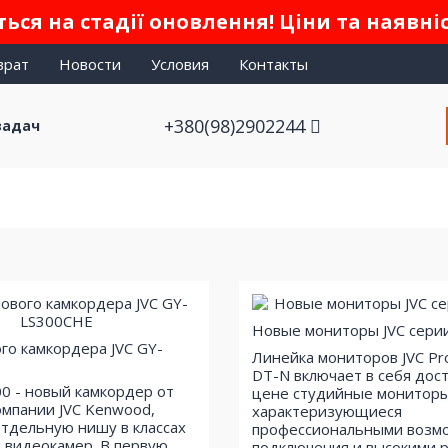
ься на стадії оновлення! Ціни та наявні
врат
Новости
Условия
Контакты
+380(98)2902244
задач
Новые мониторы JVC сери
го камкордера JVC GY-
Линейка мониторов JVC P
DT-N включает в себя дос
00 - новый камкордер от
цене студийные мониторы
омпании JVC Kenwood,
характеризующиеся
тдельную нишу в классах
профессиональными возм
 видеокамер. В первую
подключения и высокими 