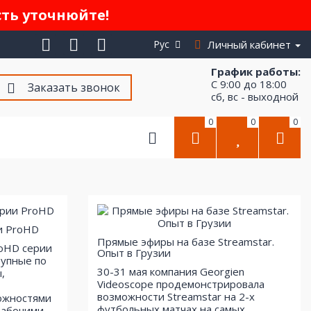
сть уточнюйте!
Рус
Личный кабинет
График работы:
С 9:00 до 18:00
Заказать звонок
сб, вс - выходной
0
0
0
и ProHD
Прямые эфиры на базе Streamstar.
roHD серии
Опыт в Грузии
тупные по
30-31 мая компания Georgien
,
Videoscope продемонстрировала
возможности Streamstar на 2-х
ожностями
футбольных матчах на самых
рабочими