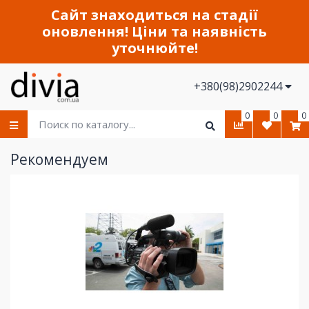
Сайт знаходиться на стадії
оновлення! Ціни та наявність
уточнюйте!
+380(98)2902244
0
0
0
Рекомендуем