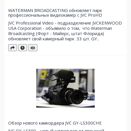
WATERMAN BROADCASTING обновляет парк
профессиональных видеокамер с JVC ProHD
JVC Professional Video - подразделение JVCKENWOOD
USA Corporation - объявило о том, что Waterman
Broadcasting (Форт - Майерс, штат Флорида)
обновляет свой ​​камерный парк 33 шт. GY..
Обзор нового камкордера JVC GY-LS300CHE
JVC GY-LS300 - новый камкордер от японской