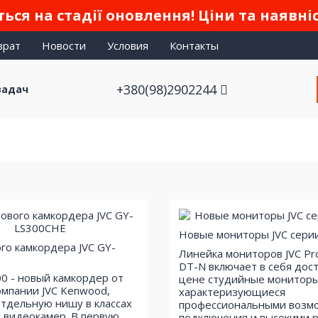
ься на стадії оновлення! Ціни та наявні
врат
Новости
Условия
Контакты
+380(98)2902244
задач
Новые мониторы JVC сери
го камкордера JVC GY-
Линейка мониторов JVC P
DT-N включает в себя дос
00 - новый камкордер от
цене студийные мониторы
омпании JVC Kenwood,
характеризующиеся
тдельную нишу в классах
профессиональными возм
 видеокамер. В первую
подключения и высокими 