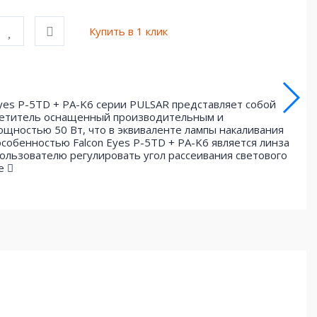
Купить в 1 клик
yes P-5TD + PA-K6 серии PULSAR представляет собой
ветитель оснащенный производительным и
щностью 50 Вт, что в эквиваленте лампы накаливания
особенностью Falcon Eyes P-5TD + PA-K6 является линза
ользователю регулировать угол рассеивания светового
ше