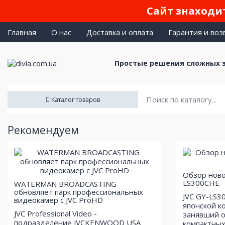
Сайт знаходит
Главная
О нас
Доставка и оплата
Гарантия и воз
Простые решения сложных 
Каталог товаров
Рекомендуем
Обзор ново
LS300CHE
WATERMAN BROADCASTING
обновляет парк профессиональных
JVC GY-LS3
видеокамер с JVC ProHD
японской к
JVC Professional Video -
занявший о
подразделение JVCKENWOOD USA
компактных