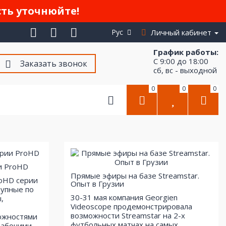
сть уточнюйте!
Рус
Личный кабинет
График работы:
С 9:00 до 18:00
Заказать звонок
сб, вс - выходной
0
0
0
и ProHD
Прямые эфиры на базе Streamstar.
roHD серии
Опыт в Грузии
тупные по
30-31 мая компания Georgien
,
Videoscope продемонстрировала
возможности Streamstar на 2-х
ожностями
футбольных матчах на самых
рабочими