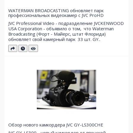
WATERMAN BROADCASTING обновляет парк
профессиональных видеокамер с JVC ProHD
JVC Professional Video - подразделение JVCKENWOOD
USA Corporation - объявило о том, что Waterman
Broadcasting (Форт - Майерс, штат Флорида)
обновляет свой ​​камерный парк 33 шт. GY..
Обзор нового камкордера JVC GY-LS300CHE
JVC GY-LS300 - новый камкордер от японской