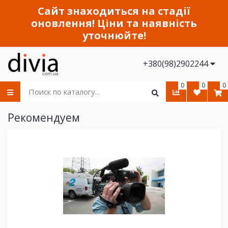
Сайт знаходиться на стадії
оновлення! Ціни та наявність
уточнюйте!
+380(98)2902244
0
0
0
Рекомендуем