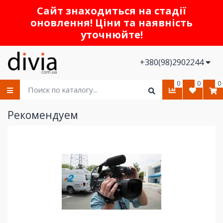
Сайт знаходиться на стадії
оновлення! Ціни та наявність
уточнюйте!
+380(98)2902244
0
0
0
Рекомендуем