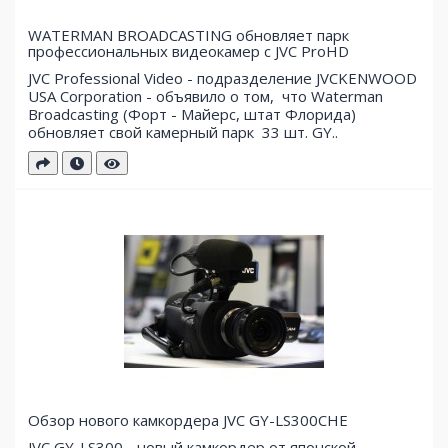
WATERMAN BROADCASTING обновляет парк
профессиональных видеокамер с JVC ProHD
JVC Professional Video - подразделение JVCKENWOOD
USA Corporation - объявило о том, что Waterman
Broadcasting (Форт - Майерс, штат Флорида)
обновляет свой ​​камерный парк 33 шт. GY..
Обзор нового камкордера JVC GY-LS300CHE
JVC GY-LS300 - новый камкордер от японской