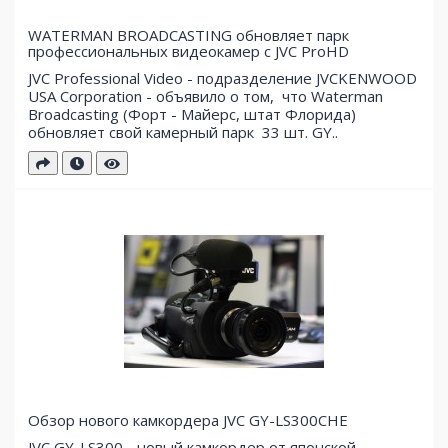
WATERMAN BROADCASTING обновляет парк
профессиональных видеокамер с JVC ProHD
JVC Professional Video - подразделение JVCKENWOOD
USA Corporation - объявило о том, что Waterman
Broadcasting (Форт - Майерс, штат Флорида)
обновляет свой ​​камерный парк 33 шт. GY..
Обзор нового камкордера JVC GY-LS300CHE
JVC GY-LS300 - новый камкордер от японской