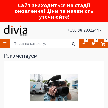
Сайт знаходиться на стадії
оновлення! Ціни та наявність
уточнюйте!
+380(98)2902244
0
0
0
Рекомендуем