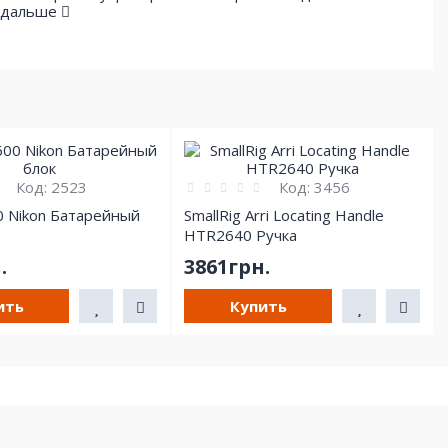
 дальше
Код:
2523
Код:
3456
0 Nikon Батарейный
SmallRig Arri Locating Handle
HTR2640 Ручка
.
3861грн.
ить
Купить
Наш адрес: