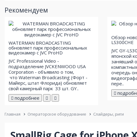
Рекомендуем
Обзор ново
LS300CHE
WATERMAN BROADCASTING
обновляет парк профессиональных
JVC GY-LS3
видеокамер с JVC ProHD
японской к
JVC Professional Video -
занявший о
подразделение JVCKENWOOD USA
компактных
Corporation - объявило о том,
очередь он
что Waterman Broadcasting (Форт -
видеографа
Майерс, штат Флорида) обновляет
пере..
свой ​​камерный парк 33 шт. GY..
подробн
подробнее
Главная
Операторское оборудование
Слайдеры, риги
SmallRig Cage for iPhone 