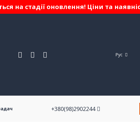
ься на стадії оновлення! Ціни та наявні
Рус
+380(98)2902244
задач