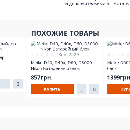
и дополнительный а...
Читать
ПОХОЖИЕ ТОВАРЫ
1
Код:
2529
ер
Meike D40, D40x, D60, D3000
Meike D60
Nikon Батарейный блок
блок
857грн.
1399грн
Купить
Куп
Видеокамеры