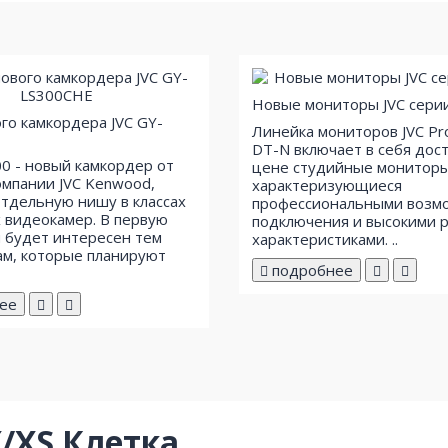
Новые мониторы JVC сери
го камкордера JVC GY-
Линейка мониторов JVC P
DT-N включает в себя дос
00 - новый камкордер от
цене студийные мониторы
омпании JVC Kenwood,
характеризующиеся
тдельную нишу в классах
профессиональными возм
 видеокамер. В первую
подключения и высокими 
 будет интересен тем
характеристиками. ..
м, которые планируют
подробнее
ее
X/XS Клетка