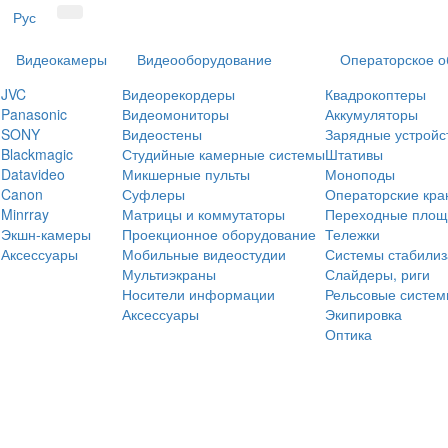
Рус
Видеокамеры
Видеооборудование
Операторское о
JVC
Видеорекордеры
Квадрокоптеры
Panasonic
Видеомониторы
Аккумуляторы
SONY
Видеостены
Зарядные устройс
Blackmagic
Студийные камерные системы
Штативы
Datavideo
Микшерные пульты
Моноподы
Canon
Суфлеры
Операторские кра
Minrray
Матрицы и коммутаторы
Переходные площ
Экшн-камеры
Проекционное оборудование
Тележки
Аксессуары
Мобильные видеостудии
Системы стабилиз
Мультиэкраны
Слайдеры, риги
Носители информации
Рельсовые систе
Аксессуары
Экипировка
Оптика