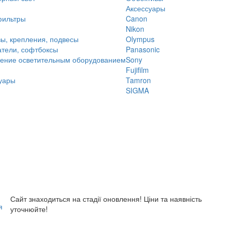
Аксессуары
фильтры
Canon
Nikon
ы, крепления, подвесы
Olympus
тели, софтбоксы
Panasonic
ение осветительным оборудованием
Sony
Fujifilm
уары
Tamron
SIGMA
Сайт знаходиться на стадії оновлення! Ціни та наявність
я
уточнюйте!
Главная
О нас
Доставка и оплата