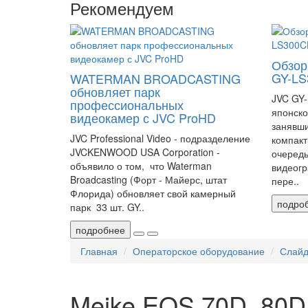
Рекомендуем
Обзор
GY-L
WATERMAN BROADCASTING
обновляет парк
JVC GY-
профессиональных
японско
видеокамер с JVC ProHD
занявши
JVC Professional Video - подразделение
компакт
JVCKENWOOD USA Corporation -
очередь
объявило о том, что Waterman
видеогр
Broadcasting (Форт - Майерс, штат
пере..
Флорида) обновляет свой ​​камерный
подро
парк 33 шт. GY..
подробнее
Главная
Операторское оборудование
Слайд
Meike EOS 70D, 80D