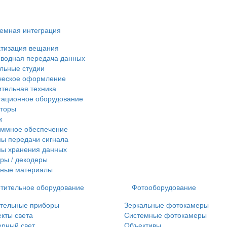
емная интеграция
тизация вещания
водная передача данных
льные студии
ческое оформление
тельная техника
ационное оборудование
рторы
ж
аммное обеспечение
ы передачи сигнала
ы хранения данных
еры / декодеры
дные материалы
тительное оборудование
Фотооборудование
тельные приборы
Зеркальные фотокамеры
кты света
Системные фотокамеры
рный свет
Объективы