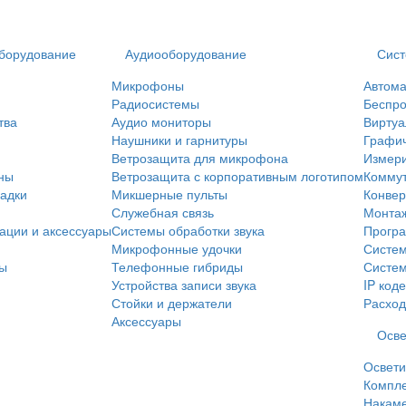
борудование
Аудиооборудование
Сист
Микрофоны
Автома
Радиосистемы
Беспро
тва
Аудио мониторы
Виртуа
Наушники и гарнитуры
Графи
Ветрозащита для микрофона
Измери
ны
Ветрозащита с корпоративным логотипом
Коммут
адки
Микшерные пульты
Конве
Служебная связь
Монта
ации и аксессуары
Системы обработки звука
Прогр
Микрофонные удочки
Систем
мы
Телефонные гибриды
Систем
Устройства записи звука
IP код
Стойки и держатели
Расхо
Аксессуары
Осве
Освети
Компле
Накаме