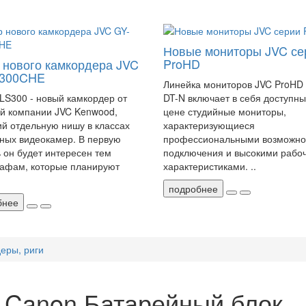
Новые мониторы JVC се
ProHD
 нового камкордера JVC
S300CHE
Линейка мониторов JVC ProHD
LS300 - новый камкордер от
DT-N включает в себя доступны
й компании JVC Kenwood,
цене студийные мониторы,
й отдельную нишу в классах
характеризующиеся
ных видеокамер. В первую
профессиональными возможно
 он будет интересен тем
подключения и высокими рабо
афам, которые планируют
характеристиками. ..
подробнее
бнее
еры, риги
 Canon Батарейный блок