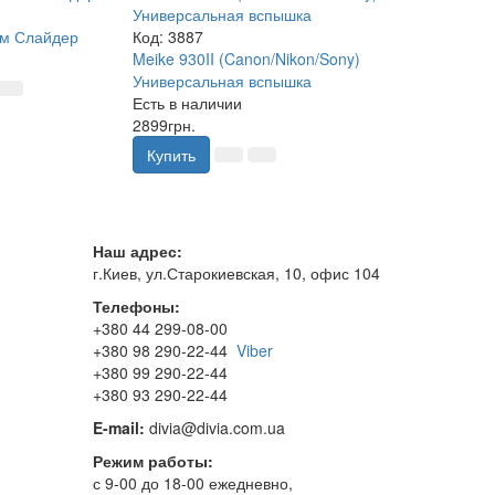
см Слайдер
Код:
3887
Код:
3713
Meike 930II (Canon/Nikon/Sony)
SmallRig Alum
Универсальная вспышка
Handle Ручка Д
Есть в наличии
Нет в наличии
2899грн.
2160грн.
Купить
Купить
Наш адрес:
г.Киев, ул.Старокиевская, 10, офис 104
Телефоны:
+380 44 299-08-00
+380 98 290-22-44
Viber
+380 99 290-22-44
+380 93 290-22-44
E-mail:
divia@divia.com.ua
Режим работы:
с 9-00 до 18-00 ежедневно,