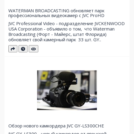
WATERMAN BROADCASTING обновляет парк
профессиональных видеокамер с JVC ProHD
JVC Professional Video - подразделение JVCKENWOOD
USA Corporation - объявило о том, что Waterman
Broadcasting (Форт - Майерс, штат Флорида)
обновляет свой ​​камерный парк 33 шт. GY..
Обзор нового камкордера JVC GY-LS300CHE
JVC GY-LS300 - новый камкордер от японской