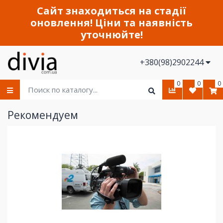
Сайт знаходиться на стадії
оновлення! Ціни та наявність
уточнюйте!
+380(98)2902244
0
0
0
Рекомендуем