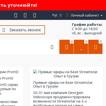
сть уточнюйте!
Рус
Личный кабинет
График работы:
С 9:00 до 18:00
Заказать звонок
сб, вс - выходной
0
0
0
и ProHD
Прямые эфиры на базе Streamstar.
roHD серии
Опыт в Грузии
тупные по
30-31 мая компания Georgien
,
Videoscope продемонстрировала
возможности Streamstar на 2-х
ожностями
футбольных матчах на самых
рабочими