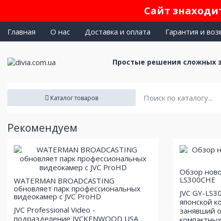
Сайт знаходит
Главная
О нас
Доставка и оплата
Гарантия и воз
Простые решения сложных 
Каталог товаров
Рекомендуем
Обзор ново
LS300CHE
WATERMAN BROADCASTING
обновляет парк профессиональных
JVC GY-LS3
видеокамер с JVC ProHD
японской к
JVC Professional Video -
занявший о
подразделение JVCKENWOOD USA
компактных