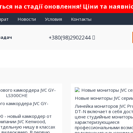
ься на стадії оновлення! Ціни та наявні
врат
Новости
Условия
Контакты
+380(98)2902244
задач
Новые мониторы JVC сери
го камкордера JVC GY-
Линейка мониторов JVC P
DT-N включает в себя дос
00 - новый камкордер от
цене студийные мониторы
омпании JVC Kenwood,
характеризующиеся
тдельную нишу в классах
профессиональными возм
 видеокамер. В первую
подключения и высокими 