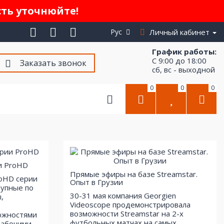
сть уточнюйте!
Рус
Личный кабинет
График работы:
С 9:00 до 18:00
Заказать звонок
сб, вс - выходной
0
0
0
и ProHD
Прямые эфиры на базе Streamstar.
roHD серии
Опыт в Грузии
тупные по
30-31 мая компания Georgien
,
Videoscope продемонстрировала
возможности Streamstar на 2-х
ожностями
футбольных матчах на самых
рабочими