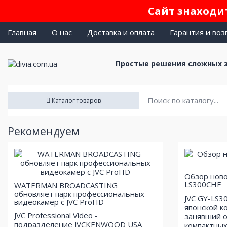
Сайт знаходит
Главная
О нас
Доставка и оплата
Гарантия и воз
Простые решения сложных 
Каталог товаров
Рекомендуем
Обзор ново
LS300CHE
WATERMAN BROADCASTING
обновляет парк профессиональных
JVC GY-LS3
видеокамер с JVC ProHD
японской к
JVC Professional Video -
занявший о
подразделение JVCKENWOOD USA
компактных