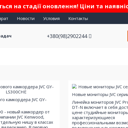
ься на стадії оновлення! Ціни та наявні
врат
Новости
Условия
Контакты
+380(98)2902244
задач
Новые мониторы JVC сери
го камкордера JVC GY-
Линейка мониторов JVC P
DT-N включает в себя дос
00 - новый камкордер от
цене студийные мониторы
омпании JVC Kenwood,
характеризующиеся
тдельную нишу в классах
профессиональными возм
 видеокамер. В первую
подключения и высокими 