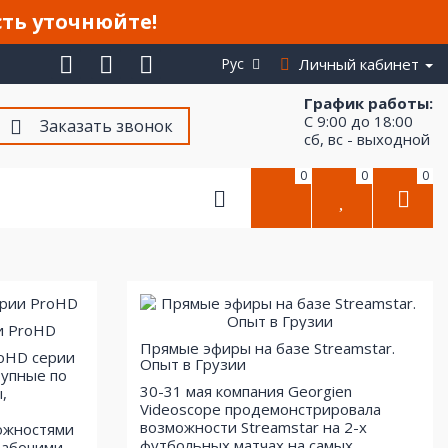
сть уточнюйте!
Рус
Личный кабинет
График работы:
С 9:00 до 18:00
Заказать звонок
сб, вс - выходной
0
0
0
и ProHD
Прямые эфиры на базе Streamstar.
roHD серии
Опыт в Грузии
тупные по
30-31 мая компания Georgien
,
Videoscope продемонстрировала
возможности Streamstar на 2-х
ожностями
футбольных матчах на самых
рабочими