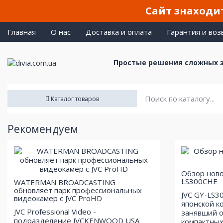
Сайт знаходит
Главная
О нас
Доставка и оплата
Гарантия и воз
Простые решения сложных 
Каталог товаров
Рекомендуем
Обзор ново
LS300CHE
WATERMAN BROADCASTING
обновляет парк профессиональных
JVC GY-LS3
видеокамер с JVC ProHD
японской к
JVC Professional Video -
занявший о
подразделение JVCKENWOOD USA
компактных