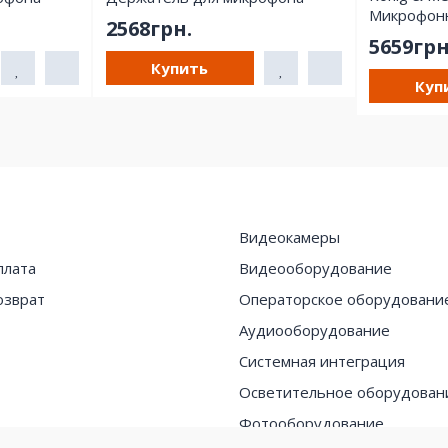
Микрофонн
2568грн.
струбцино
5659грн
Купить
Куп
Видеокамеры
плата
Видеооборудование
озврат
Операторское оборудовани
Аудиооборудование
Системная интеграция
Осветительное оборудован
Фотооборудование