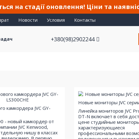
ься на стадії оновлення! Ціни та наявні
врат
Новости
Условия
Контакты
+380(98)2902244
задач
Новые мониторы JVC сери
го камкордера JVC GY-
Линейка мониторов JVC P
DT-N включает в себя дос
00 - новый камкордер от
цене студийные мониторы
омпании JVC Kenwood,
характеризующиеся
тдельную нишу в классах
профессиональными возм
 видеокамер. В первую
подключения и высокими 