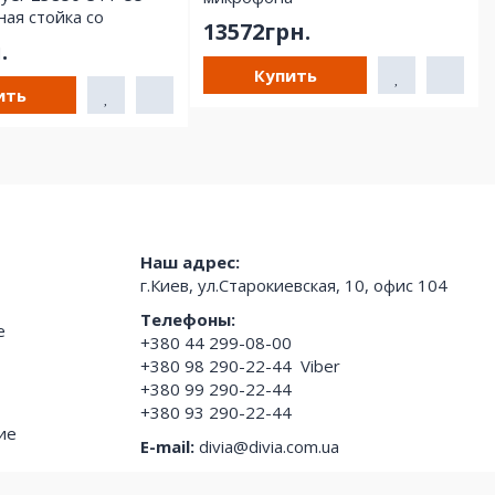
ая стойка со
13572грн.
й
.
Купить
ить
Наш адрес:
г.Киев, ул.Старокиевская, 10, офис 104
Телефоны:
е
+380 44 299-08-00
+380 98 290-22-44
Viber
+380 99 290-22-44
+380 93 290-22-44
ие
E-mail:
divia@divia.com.ua
Режим работы: