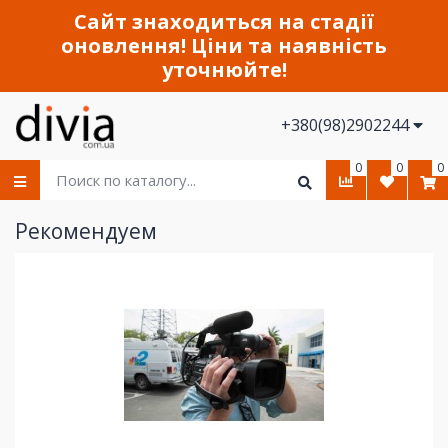
Сайт знаходиться на стадії
оновлення! Ціни та наявність
уточнюйте!
+380(98)2902244
0
0
0
Рекомендуем