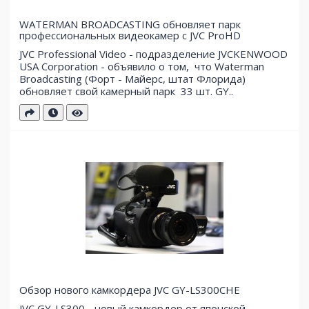
WATERMAN BROADCASTING обновляет парк
профессиональных видеокамер с JVC ProHD
JVC Professional Video - подразделение JVCKENWOOD
USA Corporation - объявило о том, что Waterman
Broadcasting (Форт - Майерс, штат Флорида)
обновляет свой ​​камерный парк 33 шт. GY..
Обзор нового камкордера JVC GY-LS300CHE
JVC GY-LS300 - новый камкордер от японской