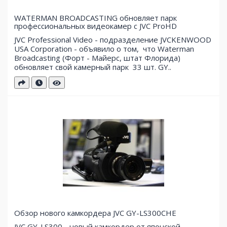
WATERMAN BROADCASTING обновляет парк
профессиональных видеокамер с JVC ProHD
JVC Professional Video - подразделение JVCKENWOOD
USA Corporation - объявило о том, что Waterman
Broadcasting (Форт - Майерс, штат Флорида)
обновляет свой ​​камерный парк 33 шт. GY..
Обзор нового камкордера JVC GY-LS300CHE
JVC GY-LS300 - новый камкордер от японской