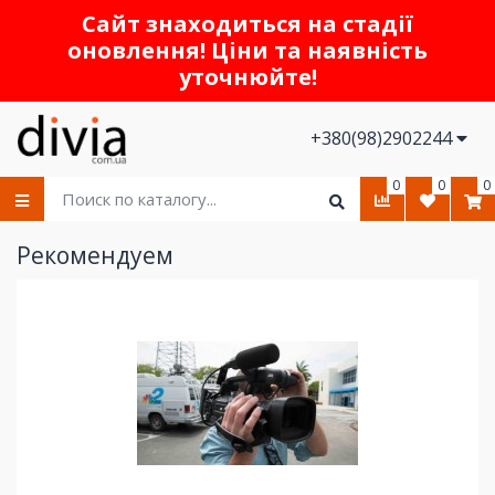
Сайт знаходиться на стадії
оновлення! Ціни та наявність
уточнюйте!
+380(98)2902244
0
0
0
Рекомендуем