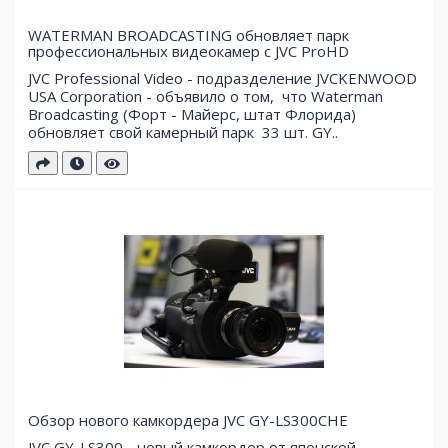
WATERMAN BROADCASTING обновляет парк
профессиональных видеокамер с JVC ProHD
JVC Professional Video - подразделение JVCKENWOOD
USA Corporation - объявило о том, что Waterman
Broadcasting (Форт - Майерс, штат Флорида)
обновляет свой ​​камерный парк 33 шт. GY..
Обзор нового камкордера JVC GY-LS300CHE
JVC GY-LS300 - новый камкордер от японской