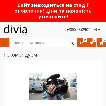
Сайт знаходиться на стадії
оновлення! Ціни та наявність
уточнюйте!
+380(98)2902244
0
0
0
Рекомендуем