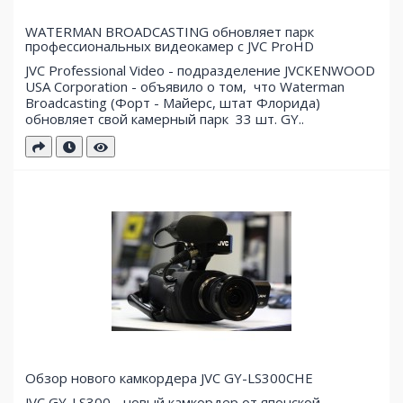
WATERMAN BROADCASTING обновляет парк
профессиональных видеокамер с JVC ProHD
JVC Professional Video - подразделение JVCKENWOOD
USA Corporation - объявило о том, что Waterman
Broadcasting (Форт - Майерс, штат Флорида)
обновляет свой ​​камерный парк 33 шт. GY..
Обзор нового камкордера JVC GY-LS300CHE
JVC GY-LS300 - новый камкордер от японской