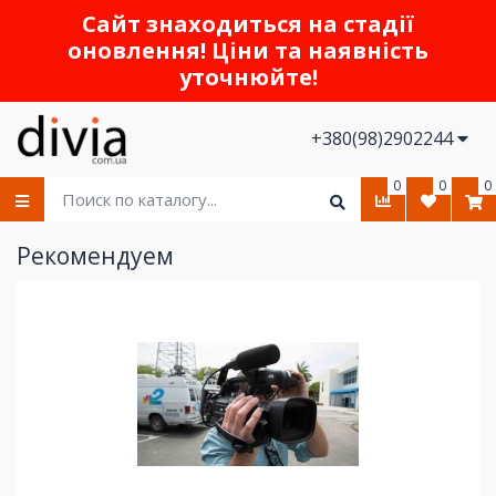
Сайт знаходиться на стадії
оновлення! Ціни та наявність
уточнюйте!
+380(98)2902244
0
0
0
Рекомендуем