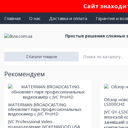
Сайт знаходит
Главная
О нас
Доставка и оплата
Гарантия и воз
Простые решения сложных 
Каталог товаров
Рекомендуем
Обзор ново
LS300CHE
WATERMAN BROADCASTING
обновляет парк профессиональных
JVC GY-LS3
видеокамер с JVC ProHD
японской к
JVC Professional Video -
занявший о
подразделение JVCKENWOOD USA
компактных