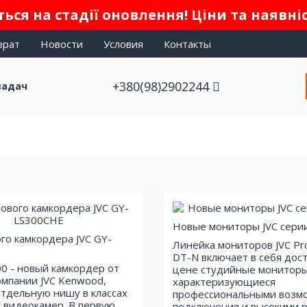
ься на стадії оновлення! Ціни та наявні
врат
Новости
Условия
Контакты
+380(98)2902244
задач
Новые мониторы JVC сери
го камкордера JVC GY-
Линейка мониторов JVC P
DT-N включает в себя дос
00 - новый камкордер от
цене студийные мониторы
омпании JVC Kenwood,
характеризующиеся
тдельную нишу в классах
профессиональными возм
 видеокамер. В первую
подключения и высокими 