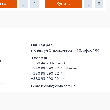
ить
Купить
Наш адрес:
г.Киев, ул.Старокиевская, 10, офис 104
Телефоны:
е
+380 44 299-08-00
+380 98 290-22-44
Viber
+380 99 290-22-44
+380 93 290-22-44
ие
E-mail:
divia@divia.com.ua
Режим работы:
с 9-00 до 18-00 ежедневно,
кроме субботы и воскресенья